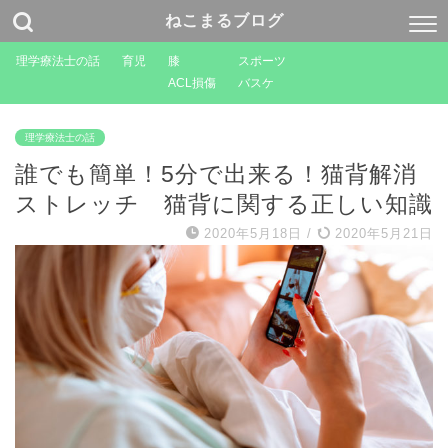
ねこまるブログ
理学療法士の話
育児
膝
スポーツ
ACL損傷
バスケ
理学療法士の話
誰でも簡単！5分で出来る！猫背解消
ストレッチ 猫背に関する正しい知識
2020年5月18日
/
2020年5月21日