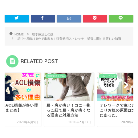
HOME
理学療法士の話
誰でも簡単！5分で出来る！猫背解消ストレッチ 猫背に関する正しい知識
RELATED POST
損傷
理学療法士の話
トレーニング
性にACL損傷が多い理
腰・肩が痛い！コニー抱
テレワークで生じた
 【まとめ】
っこ紐で腰・肩が痛くな
こりお腹の原因は大
る理由と対処方法
にあった。
2020年6月9日
2020年5月17日
2020年6月