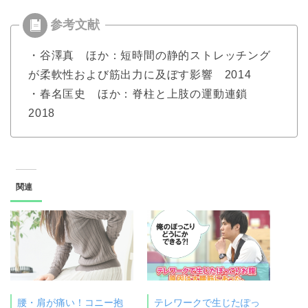
・谷澤真 ほか：短時間の静的ストレッチング
が柔軟性および筋出力に及ぼす影響 2014
・春名匡史 ほか：脊柱と上肢の運動連鎖
2018
関連
腰・肩が痛い！コニー抱
テレワークで生じたぽっ